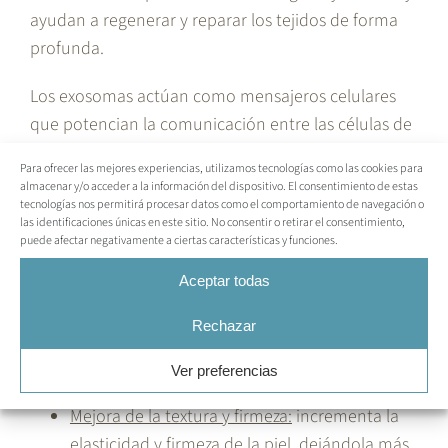
ayudan a regenerar y reparar los tejidos de forma
profunda.
Los exosomas actúan como mensajeros celulares
que potencian la comunicación entre las células de
la piel, facilitando una recuperación más rápida y
Para ofrecer las mejores experiencias, utilizamos tecnologías como las cookies para
efectiva tras el uso del Dermapen.
almacenar y/o acceder a la información del dispositivo. El consentimiento de estas
tecnologías nos permitirá procesar datos como el comportamiento de navegación o
las identificaciones únicas en este sitio. No consentir o retirar el consentimiento,
Beneficios
del tratamiento con exosomas:
puede afectar negativamente a ciertas características y funciones.
Regeneración profunda de la piel:
promueve
Aceptar todas
la renovación celular y mejora la apariencia
Rechazar
general de la piel.
Rejuvenecimiento facial
: reduce líneas de
Ver preferencias
expresión, arrugas y signos de fatiga.
Mejora de la textura y firmeza:
incrementa la
elasticidad y firmeza de la piel, dejándola más