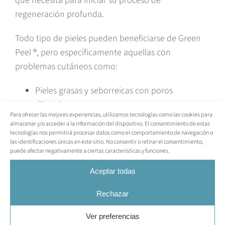
que necesita para iniciar su proceso de
regeneración profunda.
Todo tipo de pieles pueden beneficiarse de Green
Peel ®, pero específicamente aquellas con
problemas cutáneos como:
Pieles grasas y seborreicas con poros
dilatados.
Para ofrecer las mejores experiencias, utilizamos tecnologías como las cookies para
Pieles con impurezas y propensas a la
almacenar y/o acceder a la información del dispositivo. El consentimiento de estas
formación de quistes sebáceos.
tecnologías nos permitirá procesar datos como el comportamiento de navegación o
las identificaciones únicas en este sitio. No consentir o retirar el consentimiento,
Marcas de acné.
puede afectar negativamente a ciertas características y funciones.
Hiperpigmentación.
Aceptar todas
Pieles con tendencia a formar arrugas.
Cicatrices.
Rechazar
GREEN PEEL® también es un gran tratamiento anti-
Ver preferencias