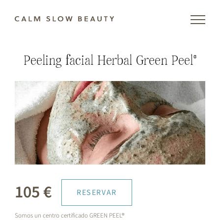
Skip
to
content
Peeling facial Herbal Green Peel®
105 €
RESERVAR
Somos un centro certificado GREEN PEEL®