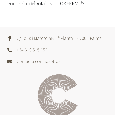
con Polinucleótidos
OBSERV 320
A
C/ Tous i Maroto 5B, 1ª Planta – 07001 Palma
+34 610 515 152
Contacta con nosotros