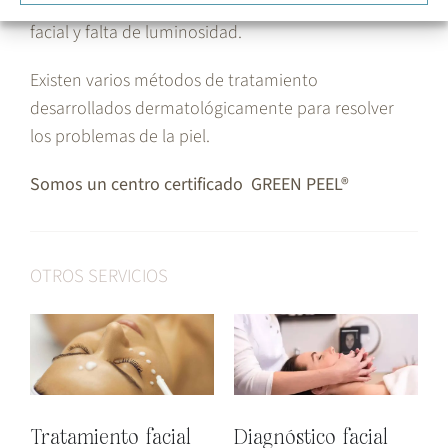
edad ya que combate arrugas, flacidez del contorno
facial y falta de luminosidad.
Existen varios métodos de tratamiento
desarrollados dermatológicamente para resolver
los problemas de la piel.
Somos un centro certificado GREEN PEEL®
OTROS SERVICIOS
Tratamiento facial
Diagnóstico facial
T