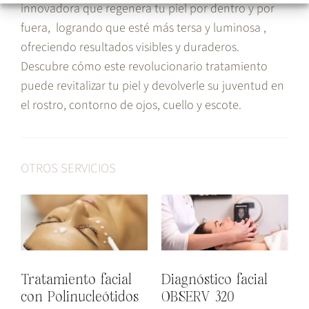
innovadora que regenera tu piel por dentro y por
fuera, logrando que esté más tersa y luminosa ,
ofreciendo resultados visibles y duraderos.
Descubre cómo este revolucionario tratamiento
puede revitalizar tu piel y devolverle su juventud en
el rostro, contorno de ojos, cuello y escote.
OTROS SERVICIOS
Tratamiento facial
Diagnóstico facial
T
con Polinucleótidos
OBSERV 320
A