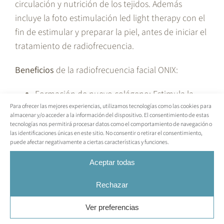
circulación y nutrición de los tejidos. Además
incluye la foto estimulación led light therapy con el
fin de estimular y preparar la piel, antes de iniciar el
tratamiento de radiofrecuencia.
Beneficios
de la radiofrecuencia facial ONIX:
Formación de nuevo colágeno: Estimula la
Para ofrecer las mejores experiencias, utilizamos tecnologías como las cookies para
producción de colágeno, reafirmando la piel.
almacenar y/o acceder a la información del dispositivo. El consentimiento de estas
Drenaje linfático: Ayuda a eliminar toxinas y
tecnologías nos permitirá procesar datos como el comportamiento de navegación o
las identificaciones únicas en este sitio. No consentir o retirar el consentimiento,
mejorar la circulación.
puede afectar negativamente a ciertas características y funciones.
Mejora de la circulación y oxigenación: Nutre
Aceptar todas
mejor los tejidos.
Regeneración celular: Mejora del tejido
Rechazar
subcutáneo.
Ver preferencias
Radiofrecuencia ONIX 4.4 es una solución