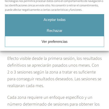
la flacidez, estimula la producción de colágeno
tecnologías nos permitirá procesar datos como el comportamiento de navegación o
las identificaciones únicas en este sitio. No consentir o retirar el consentimiento,
en las capas más profundas.
puede afectar negativamente a ciertas características y funciones.
Remodelación corporal
Aceptar todas
Mejora de la textura y elasticidad de la piel.
Resultados visibles desde la primera sesión,
Rechazar
aunque mejoran progresivamente.
Ver preferencias
Resultados:
Efecto visible desde la primera sesión, los resultados
definitivos se apreciarán pasados unos meses. Con
2 o 3 sesiones según la zona a tratar es suficiente
para conseguir resultados deseados. Las sesiones se
realizaran cada mes.
Cada zona requiere un enfoque específico y un
número determinado de sesiones para obtener los