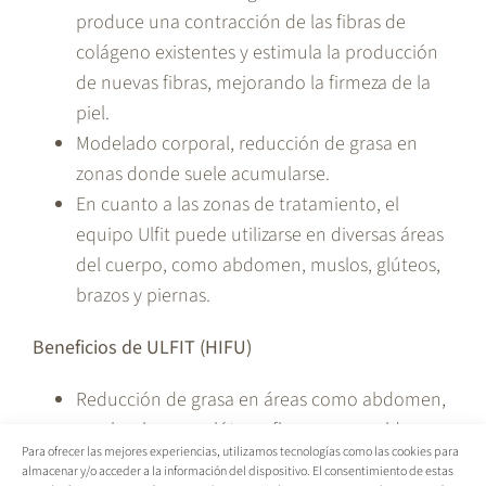
produce una contracción de las fibras de
colágeno existentes y estimula la producción
de nuevas fibras, mejorando la firmeza de la
piel.
Modelado corporal, reducción de grasa en
zonas donde suele acumularse.
En cuanto a las zonas de tratamiento, el
equipo Ulfit puede utilizarse en diversas áreas
del cuerpo, como abdomen, muslos, glúteos,
brazos y piernas.
Beneficios de ULFIT (HIFU)
Reducción de grasa en áreas como abdomen,
muslos, brazos, glúteos, flancos y espalda
Para ofrecer las mejores experiencias, utilizamos tecnologías como las cookies para
Reafirmación de la piel en zonas propensas a
almacenar y/o acceder a la información del dispositivo. El consentimiento de estas